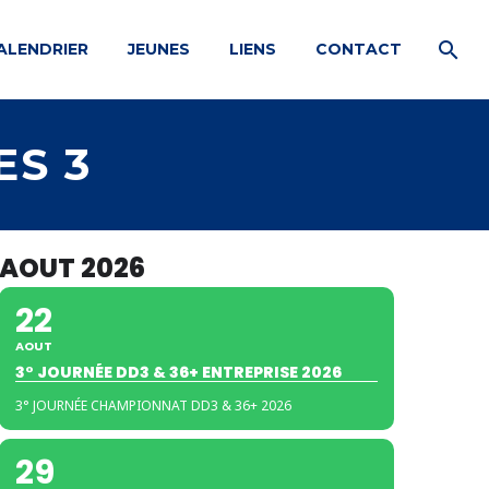
ALENDRIER
JEUNES
LIENS
CONTACT
S 3
AOUT 2026
22
AOUT
3° JOURNÉE DD3 & 36+ ENTREPRISE 2026
3° JOURNÉE CHAMPIONNAT DD3 & 36+ 2026
29