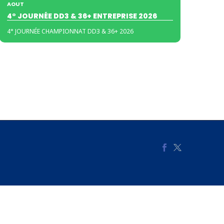
AOUT
4° JOURNÉE DD3 & 36+ ENTREPRISE 2026
4° JOURNÉE CHAMPIONNAT DD3 & 36+ 2026