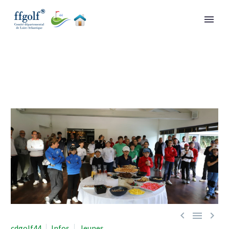



cdgolf44
Infos
Jeunes